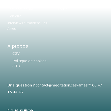
Gestion du sommeil
Artistes
Confiance en soi
Ecoles
Bien-être
Interviews / Praticiens Ces-
Ames
A propos
CGV
Politique de cookies
(EU)
Une question ?
contact@meditation.ces-ames.fr
06 47
15 44 48
Nous suivre